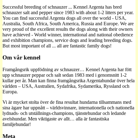
Successful breeding of schnauzer ... Kennel Argenta has bred
schnauzer salt and pepper since 1983 with about 1-2 litters per year.
You can find successful Argenta dogs all over the world - USA,
Australia, South Africa, South America, Russia and Europe. We are
very proud of the excellent results the dogs along with their owners
have achieved - World winner, international and national obedience
and exhibition champions, service dogs and leading breeding dogs.
But most important of all ... all are fantastic family dogs!
Om vår kennel
Framgångsrik uppfödning av schnauzer… Kennel Argenta har fött
upp schnauzer peppar och salt sedan 1983 med i genomsnitt 1-2
kullar per år. Man kan finna framgångsrika Argentahundar över hela
världen – USA, Australien, Sydafrika, Sydamerika, Ryssland och
Europa.
Vi är mycket stolta över de fina resultat hundarna tillsammans med
sina ägare har uppnått – världsvinnare, internationella och nationella
lydnads- och utställnings-champions, tjänstehundar och ledande
avelshundar. Men viktigaste av allt… alla är fantastiska
familjehundar!
Meta