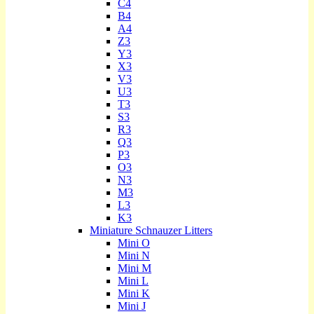
C4
B4
A4
Z3
Y3
X3
V3
U3
T3
S3
R3
Q3
P3
O3
N3
M3
L3
K3
Miniature Schnauzer Litters
Mini O
Mini N
Mini M
Mini L
Mini K
Mini J