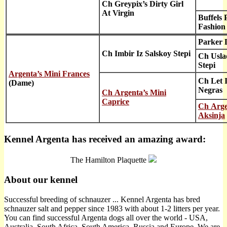
Ch Greypix’s Dirty Girl
At Virgin
Buffels 
Fashion
Parker 
Ch Imbir Iz Salskoy Stepi
Ch Usla
Stepi
Argenta’s Mini Frances
Ch Let 
(Dame)
Negras
Ch Argenta’s Mini
Caprice
Ch Arge
Aksinja
Kennel Argenta has received an amazing award:
The Hamilton Plaquette
About our kennel
Successful breeding of schnauzer ... Kennel Argenta has bred
schnauzer salt and pepper since 1983 with about 1-2 litters per year.
You can find successful Argenta dogs all over the world - USA,
Australia, South Africa, South America, Russia and Europe. We are