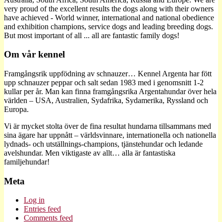
very proud of the excellent results the dogs along with their owners
have achieved - World winner, international and national obedience
and exhibition champions, service dogs and leading breeding dogs.
But most important of all ... all are fantastic family dogs!
Om vår kennel
Framgångsrik uppfödning av schnauzer… Kennel Argenta har fött
upp schnauzer peppar och salt sedan 1983 med i genomsnitt 1-2
kullar per år. Man kan finna framgångsrika Argentahundar över hela
världen – USA, Australien, Sydafrika, Sydamerika, Ryssland och
Europa.
Vi är mycket stolta över de fina resultat hundarna tillsammans med
sina ägare har uppnått – världsvinnare, internationella och nationella
lydnads- och utställnings-champions, tjänstehundar och ledande
avelshundar. Men viktigaste av allt… alla är fantastiska
familjehundar!
Meta
Log in
Entries feed
Comments feed