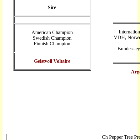
Sire
Internatio
American Champion
VDH, Norweg
Swedish Champion
Finnish Champion
Bundessieg
Geistvoll Voltaire
Arg
.
.
Ch Pepper Tree Pre