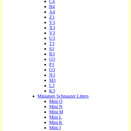
C4
B4
A4
Z3
Y3
X3
V3
U3
T3
S3
R3
Q3
P3
O3
N3
M3
L3
K3
Miniature Schnauzer Litters
Mini O
Mini N
Mini M
Mini L
Mini K
Mini J