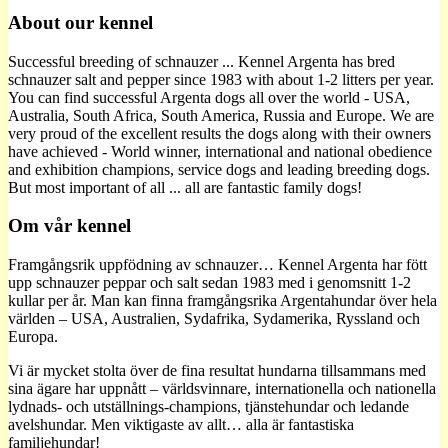
About our kennel
Successful breeding of schnauzer ... Kennel Argenta has bred
schnauzer salt and pepper since 1983 with about 1-2 litters per year.
You can find successful Argenta dogs all over the world - USA,
Australia, South Africa, South America, Russia and Europe. We are
very proud of the excellent results the dogs along with their owners
have achieved - World winner, international and national obedience
and exhibition champions, service dogs and leading breeding dogs.
But most important of all ... all are fantastic family dogs!
Om vår kennel
Framgångsrik uppfödning av schnauzer… Kennel Argenta har fött
upp schnauzer peppar och salt sedan 1983 med i genomsnitt 1-2
kullar per år. Man kan finna framgångsrika Argentahundar över hela
världen – USA, Australien, Sydafrika, Sydamerika, Ryssland och
Europa.
Vi är mycket stolta över de fina resultat hundarna tillsammans med
sina ägare har uppnått – världsvinnare, internationella och nationella
lydnads- och utställnings-champions, tjänstehundar och ledande
avelshundar. Men viktigaste av allt… alla är fantastiska
familjehundar!